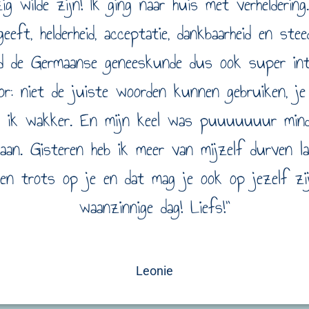
ig wilde zijn! Ik ging naar huis met verheldering
geeft, helderheid, acceptatie, dankbaarheid en s
ind de Germaanse geneeskunde dus ook super int
oor: niet de juiste woorden kunnen gebruiken, je
d ik wakker. En mijn keel was puuuuuuur minde
aan. Gisteren heb ik meer van mijzelf durven l
 ben trots op je en dat mag je ook op jezelf z
waanzinnige dag! Liefs!”
Leonie