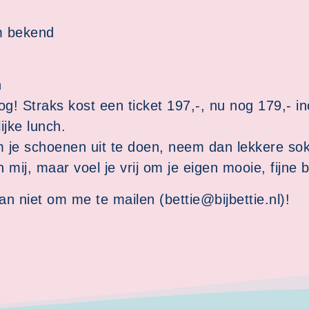
m bekend
n
nog! Straks kost een ticket 197,-, nu nog 179,- in
ijke lunch.
om je schoenen uit te doen, neem dan lekkere so
van mij, maar voel je vrij om je eigen mooie, fij
n niet om me te mailen (bettie@bijbettie.nl)!