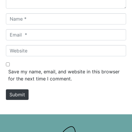
*
N
a
m
E
e
m
*
a
W
i
e
l
b
*
s
Save my name, email, and website in this browser
i
for the next time I comment.
t
e
Submit