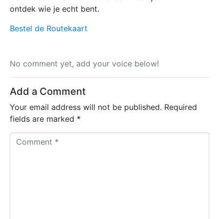
ontdek wie je echt bent.
Bestel de Routekaart
No comment yet, add your voice below!
Add a Comment
Your email address will not be published.
Required
fields are marked
*
C
o
m
m
e
n
t